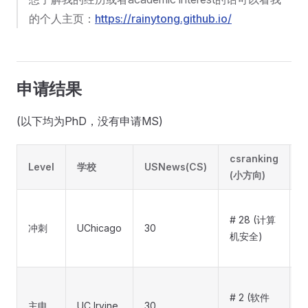
的个人主页：
https://rainytong.github.io/
申请结果
(以下均为PhD，没有申请MS)
csranking
Level
学校
USNews(CS)
(小方向)
# 28 (计算
冲刺
UChicago
30
机安全)
(
# 2 (软件
主申
UC Irvine
30
a