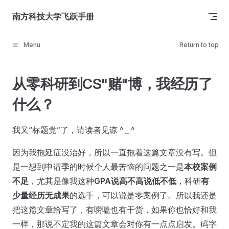
Skip to content
南方科技大学飞跃手册
Menu
Return to top
从零科研到CS"赌"博，我经历了
什么？
我又“标题党”了，请读者见谅 ^ _ ^
因为我拖延症没治好，所以一直拖着这篇文章没有写。但
是一想到申请季的时候个人最苦恼的问题之一是
本校案例
不足
，尤其是像我这种
GPA说高不高说低不低
，科研
有
少量经历无成果
的选手，可以说是零案例了。所以我还是
把这篇文章给写了，有唠嗑也有干货，如果你也恰好和我
一样，那说不定我的这篇文章会对你有一点点启发。码字