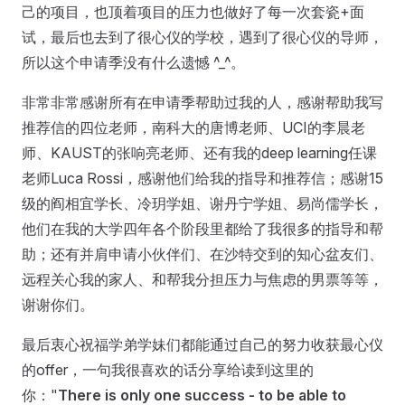
己的项目，也顶着项目的压力也做好了每一次套瓷+面
试，最后也去到了很心仪的学校，遇到了很心仪的导师，
所以这个申请季没有什么遗憾 ^_^。
非常非常感谢所有在申请季帮助过我的人，感谢帮助我写
推荐信的四位老师，南科大的唐博老师、UCI的李晨老
师、KAUST的张响亮老师、还有我的deep learning任课
老师Luca Rossi，感谢他们给我的指导和推荐信；感谢15
级的阎相宜学长、冷玥学姐、谢丹宁学姐、易尚儒学长，
他们在我的大学四年各个阶段里都给了我很多的指导和帮
助；还有并肩申请小伙伴们、在沙特交到的知心盆友们、
远程关心我的家人、和帮我分担压力与焦虑的男票等等，
谢谢你们。
最后衷心祝福学弟学妹们都能通过自己的努力收获最心仪
的offer，一句我很喜欢的话分享给读到这里的
你："
There is only one success - to be able to