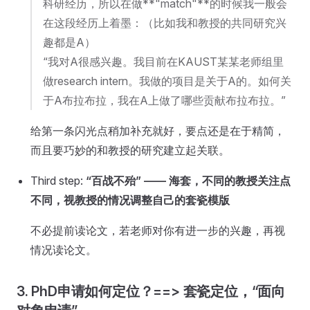
科研经历，所以在做**"match"**的时候我一般会
在这段经历上着墨：（比如我和教授的共同研究兴
趣都是A）
“我对A很感兴趣。我目前在KAUST某某老师组里
做research intern。我做的项目是关于A的。如何关
于A布拉布拉，我在A上做了哪些贡献布拉布拉。”
给第一条闪光点稍加补充就好，要点还是在于精简，
而且要巧妙的和教授的研究建立起关联。
Third step:
“百战不殆” —— 海套，不同的教授关注点
不同，视教授的情况调整自己的套瓷模版
不必提前读论文，若老师对你有进一步的兴趣，再视
情况读论文。
3. PhD申请如何定位？==> 套瓷定位，“面向