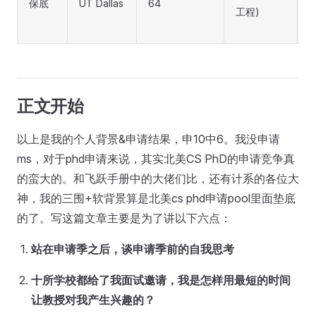
保底
UT Dallas
64
a
工程)
正文开始
以上是我的个人背景&申请结果，申10中6。我没申请
ms，对于phd申请来说，其实北美CS PhD的申请竞争真
的蛮大的。和飞跃手册中的大佬们比，还有计系的各位大
神，我的三围+软背景算是北美cs phd申请pool里面垫底
的了。写这篇文章主要是为了讲以下六点：
站在申请季之后，谈申请季前的自我思考
十所学校都给了我面试邀请，我是怎样用最短的时间
让教授对我产生兴趣的？