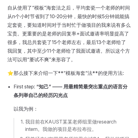
自从使用了“模板”海套法之后，平均套瓷一个老师的时间
从n个小时节省到了10-20分钟，最快的时候5分钟就能搞
定套瓷，要知道时间对于当时忙于做项目的我来说有多么
宝贵。更重要的是老师的回复率+面试邀请率明显提高了
很多，我总共套瓷了15个老师左右，最后13个老师给了
我回复，其中至少11个老师给了我面试邀请。所以这个方
法可以用“屡试不爽”来形容了。
⭐那么接下来介绍一下**“模板海套“法**的使用方法:
First step:
“知己” —— 用最精简最突出重点的语言分
条列举自己的经历闪光点
以我为例：
我目前在KAUST某某老师组里做research
intern。我做的项目是布拉布拉。