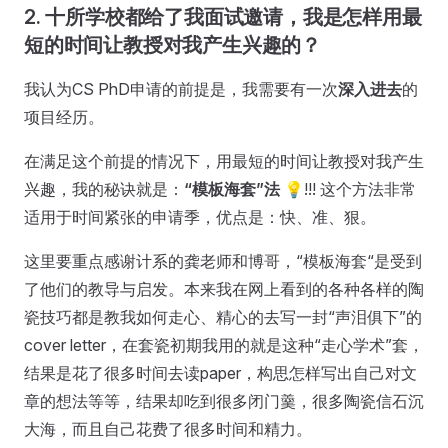
2. 十所学校都给了我面试邀请，我是怎样用最
短的时间让教授对我产生兴趣的？
我认为CS PhD申请的前提是，我需要有一次
深入进去
的
项目经历。
在满足这个前提的情况下，用最短的时间让教授对我产生
兴趣，我的秘诀就是：
“模板海套”法
💡!!! 这个方法非常
适用于时间紧张的申请季，优点是：快、准、狠。
这里要重点感谢计系的龚老师和博哥，“模板海套“是受到
了他们的教导与启发。本来我在网上看到的各种各样的陶
瓷技巧都是教我如何走心、精心的去写一封“声泪俱下”的
cover letter，在套瓷初期我用的就是这种“走心学术”套，
结果是花了很多时间去读paper，构思怎样写出自己对文
章的想法等等，结果却吃到很多闭门羹，很多陶瓷信石沉
大海，而且自己花费了很多时间和精力。